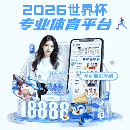
12bet中文手机版官网
139-6485-3993
版权所有：12bet中文手机版官网 网站备案
导航菜单
导
号：鲁ICP备16049804号
航
菜
其他木工设备
单
压机系列
：
冷压机
热压机
薄木剪切机系列
：
MJB268F气动薄木剪切机
MQJ268A液压薄木剪
切机
薄木剪切机
门窗组合机系列
：
MZ2324门窗组合机
MZ单面门窗组合机
门窗
橱柜组装机（单双工位）
拼板机系列
：
MP6155细木工板自动拼板机
MY系列气压拼板机
A