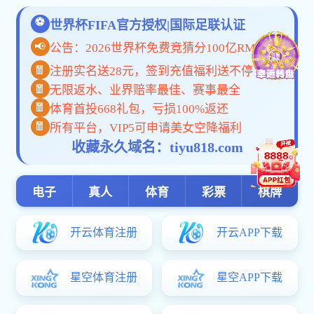
黄金城官方入口最新版列表