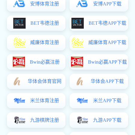
压机系列
薄木剪切机系列
拼板机系列
门窗组合机系列
封边机系列
12bet中文手机版官网系列
桃子汉化组移植游戏大全系列
精密裁板锯系列
其他木工设备
新闻中心
剪切机发货浙江湖州
2019-05-22
剪切机锁孔机发货广西玉林
2019-05-22
剪切机发货浙江
2019-05-22
全自动封边机走两台，出发江苏
2019-05-22
门窗锁孔机用途和机构
2019-05-21
黄金城官方入口最新版展示