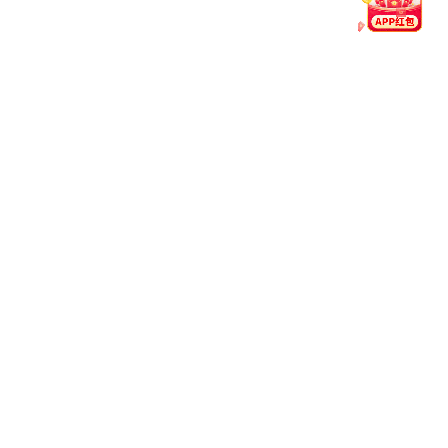
MT6213双面12bet中文手机版官网