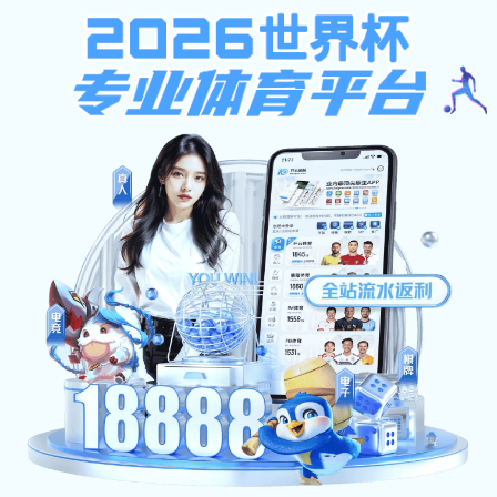
12bet中文手机版官网
139-6485-3993
导航菜单
导
航
菜
单